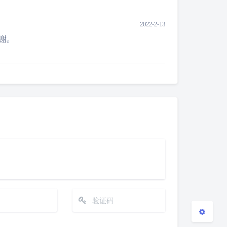
2022-2-13
感谢。
夜间模式
Sans Serif
Serif
浅阴影
深阴影
关闭
日落
暗化
灰度