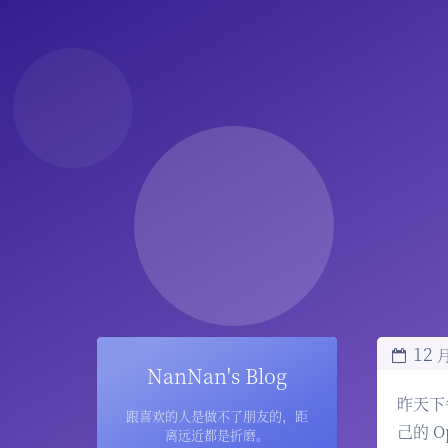
12
NanNan's Blog
昨天下
跟喜欢的人是做不了朋友的，距
己的 
离远近都是折磨。