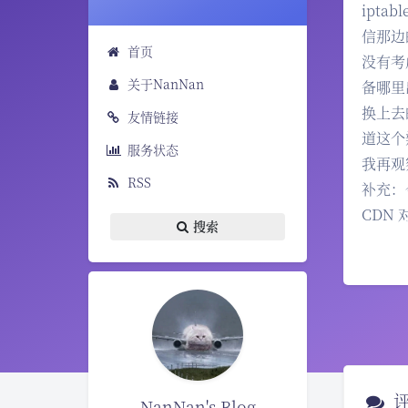
ipt
信那边
首页
没有考
关于NanNan
备哪里
换上去
友情链接
道这个
服务状态
我再观
RSS
补充：
CDN
搜索
NanNan's Blog