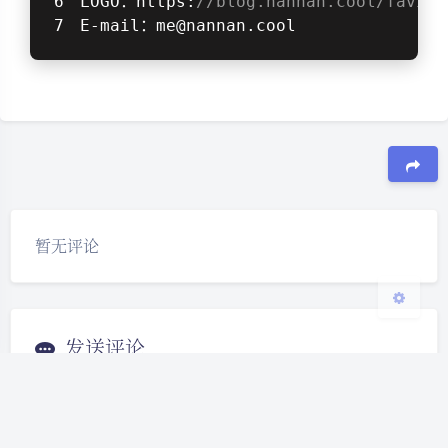
LOGO：https:
//blog.nannan.cool/favico
E-mail：me@nannan.cool
夜间模式
Sans Serif
Serif
浅阴影
深阴影
关闭
日落
暗化
灰度
豆
暂无评论
发送评论