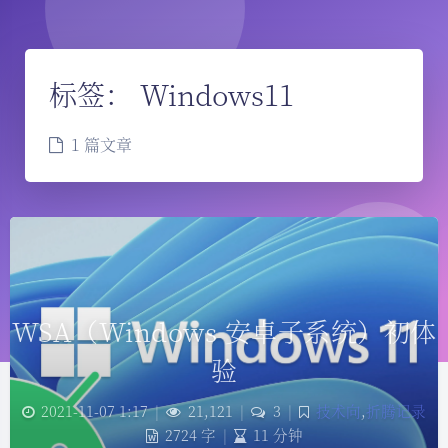
标签：
Windows11
1 篇文章
WSA（Windows 安卓子系统）初体
验
夜间模式
2021-11-07 1:17
|
21,121
|
3
|
技术向
,
折腾记录
2724 字
|
11 分钟
Sans Serif
Serif