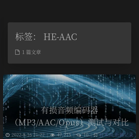
标签：
HE-AAC
1 篇文章
有损音频编码器
（MP3/AAC/Opus）测试与对比
2022-8-16 21:22
|
47,215
|
10
|
技术向
,
折腾记录
夜间模式