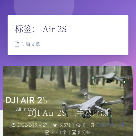
标签：
Air 2S
1 篇文章
DJI Air 2S 上手及评测
夜间模式
2022-2-19 4:27
|
6,571
|
0
|
折腾记录
,
日常
2143 字
|
8 分钟
Sans Serif
Serif