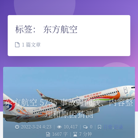
标签：
东方航空
1 篇文章
东方航空 5735 事故时间线、内容整
理和原因猜测
夜间模式
2022-3-24 4:23
|
10,417
|
0
|
日常
,
记录
1607 字
|
7 分钟
Sans Serif
Serif