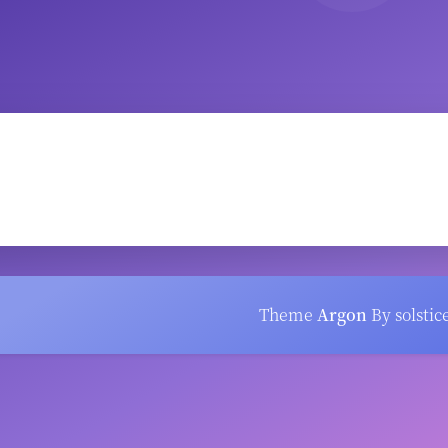
Theme
Argon
By solstic