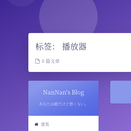
标签：
播放器
0 篇文章
NanNan's Blog
あなたは敵だけど悪くない。
首页