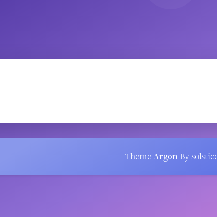
Theme
Argon
By solstic