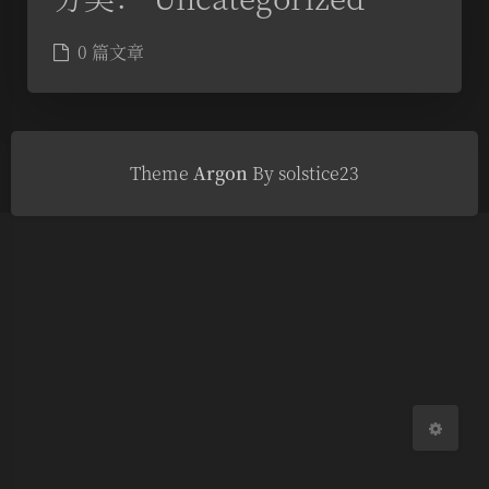
0 篇文章
夜间模式
Theme
Argon
By solstice23
Sans Serif
Serif
浅阴影
深阴影
关闭
日落
暗化
灰度